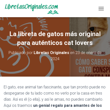
C
A
M
B
I
La libreta de gatos más original
A
R
para auténticos cat lovers
M
O
Publicado por
Libretas Originales
en
23 de enero de
D
2024
O
D
E
N
A
V
El gato, ese animal tan fascinante, que tan pronto puede no
E
G
despegarse de tu lado como no verlo por la casa en tres
A
días. Así es él (o ella), y así le amas, no puedes cambiarlo.
C
Aquí os traemos
un genial regalo para amantes de los
I