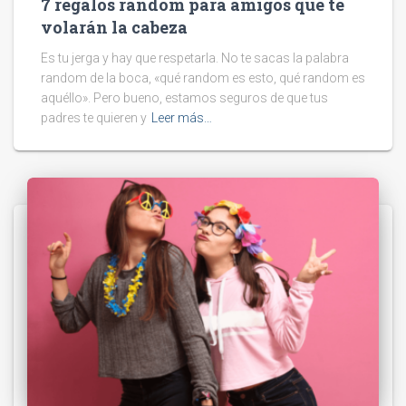
7 regalos random para amigos que te
volarán la cabeza
Es tu jerga y hay que respetarla. No te sacas la palabra
random de la boca, «qué random es esto, qué random es
aquéllo». Pero bueno, estamos seguros de que tus
padres te quieren y
Leer más…