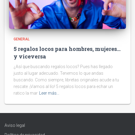
GENERAL
5 regalos locos para hombres, mujeres…
y viceversa
¿Así que buscando regalos locos? Pues has llegado
justo al lugar adecuado. Tenemos lo que andas
buscando. Como siempre, libretas originales acude a tu
rescate. ¡Vamos al lío! 5 regalos locos para echar un
ratico la mar
Leer más…
Aviso legal