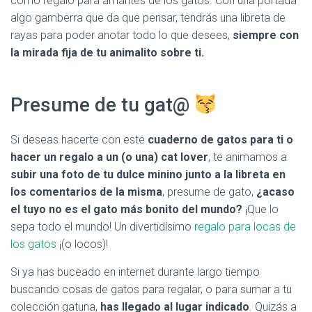
como regalo para amantes de los gatos. Con una portada
algo gamberra que da que pensar, tendrás una libreta de
rayas para poder anotar todo lo que desees,
siempre con
la mirada fija de tu animalito sobre ti.
Presume de tu gat@
Si deseas hacerte con este
cuaderno de gatos para ti o
hacer un regalo a un (o una) cat lover
, te animamos a
subir una foto de tu dulce minino junto a la libreta en
los comentarios de la misma
, presume de gato,
¿acaso
el tuyo no es el gato más bonito del mundo?
¡Que lo
sepa todo el mundo! Un divertidísimo
regalo para locas de
los gatos
¡(o locos)!
Si ya has buceado en internet durante largo tiempo
buscando cosas de gatos para regalar, o para sumar a tu
colección gatuna,
has llegado al lugar indicado
. Quizás a