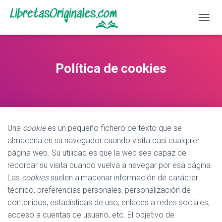
C
A
M
B
I
Política de cookies
A
R
M
O
D
O
Una
cookie
es un pequeño fichero de texto que se
D
E
almacena en su navegador cuando visita casi cualquier
N
página web. Su utilidad es que la web sea capaz de
A
recordar su visita cuando vuelva a navegar por esa página.
V
E
Las
cookies
suelen almacenar información de carácter
G
técnico, preferencias personales, personalización de
A
contenidos, estadísticas de uso, enlaces a redes sociales,
C
I
acceso a cuentas de usuario, etc. El objetivo de