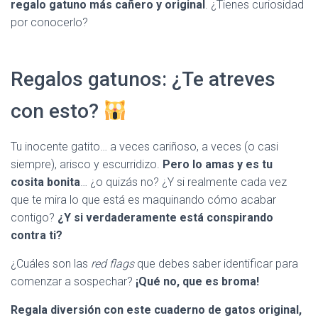
Ó
regalo gatuno más cañero y original
. ¿Tienes curiosidad
N
por conocerlo?
Regalos gatunos: ¿Te atreves
con esto?
Tu inocente gatito… a veces cariñoso, a veces (o casi
siempre), arisco y escurridizo.
Pero lo amas y es tu
cosita bonita
… ¿o quizás no? ¿Y si realmente cada vez
que te mira lo que está es maquinando cómo acabar
contigo?
¿Y si verdaderamente está conspirando
contra ti?
¿Cuáles son las
red flags
que debes saber identificar para
comenzar a sospechar?
¡Qué no, que es broma!
Regala diversión con este cuaderno de gatos original,