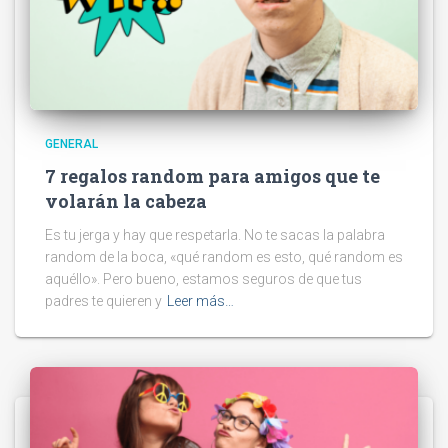
GENERAL
7 regalos random para amigos que te
volarán la cabeza
Es tu jerga y hay que respetarla. No te sacas la palabra
random de la boca, «qué random es esto, qué random es
aquéllo». Pero bueno, estamos seguros de que tus
padres te quieren y
Leer más…