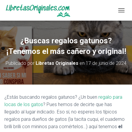
C
A
M
B
I
¿Buscas regalos gatunos?
A
R
¡Tenemos el más cañero y original!
M
O
Publicado por
Libretas Originales
en
17 de junio de 2024
D
O
D
E
N
A
¿Estás buscando regalos gatunos? ¿Un buen
regalo para
V
locas de los gatos
? Pues hemos de decirte que has
E
G
llegado al lugar indicado. Eso sí, no esperes los típicos
A
regalos para dueños de gatos (la tacita cuqui, el cuaderno
C
brilli brilli con mininos para comértelos…) aquí tenemos
el
I