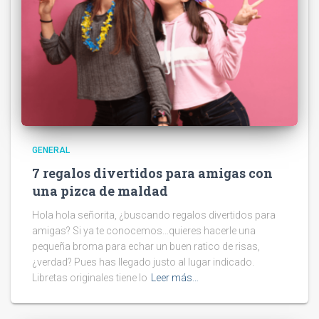
GENERAL
7 regalos divertidos para amigas con
una pizca de maldad
Hola hola señorita, ¿buscando regalos divertidos para
amigas? Si ya te conocemos…quieres hacerle una
pequeña broma para echar un buen ratico de risas,
¿verdad? Pues has llegado justo al lugar indicado.
Libretas originales tiene lo
Leer más…